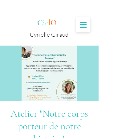
C
i
e
l
O
Cyrielle Giraud
Atelier "Notre corps
porteur de notre